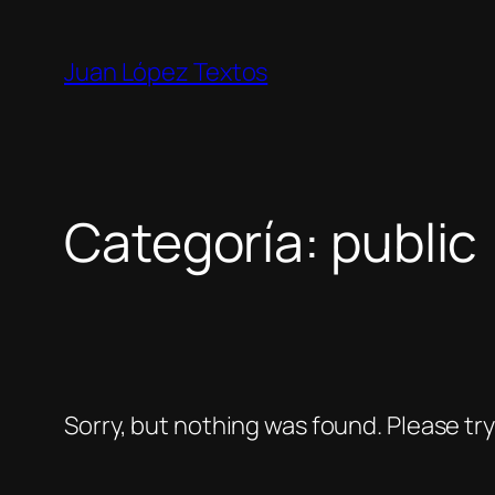
Saltar
al
Juan López Textos
contenido
Categoría:
public
Sorry, but nothing was found. Please tr