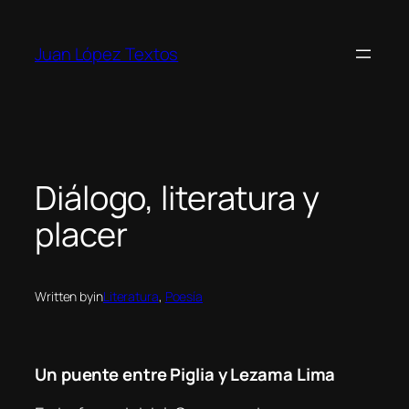
Saltar
al
Juan López Textos
contenido
Diálogo, literatura y
placer
Written by
in
Literatura
, 
Poesía
Un puente entre Piglia y Lezama Lima